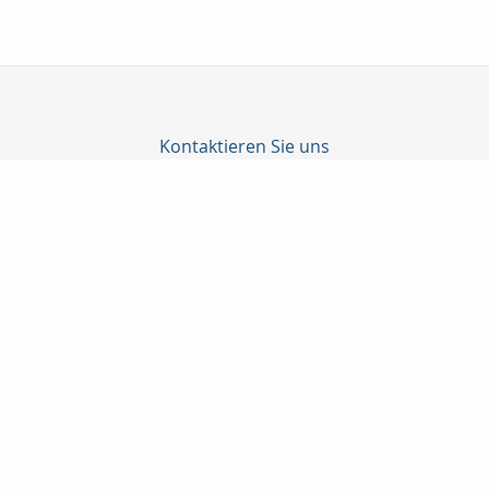
Kontaktieren Sie uns
MaklerKontor Winter
Manfred Winter
Schafgarbenweg 37
18055 Rostock
(0381) 4 90 40 93
(0381) 4 90 40 34
postbox@mk-winter.de
http://www.mk-winter.de
Nachricht schreiben