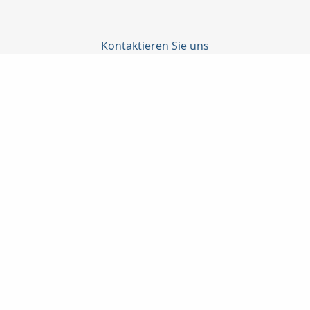
Kontaktieren Sie uns
MaklerKontor Winter
Manfred Winter
Schafgarbenweg 37
18055 Rostock
(0381) 4 90 40 93
(0381) 4 90 40 34
postbox@mk-winter.de
http://www.mk-winter.de
Nachricht schreiben