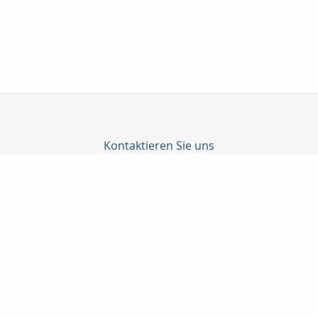
Kontaktieren Sie uns
MaklerKontor Winter
Manfred Winter
Schafgarbenweg 37
18055 Rostock
(0381) 4 90 40 93
(0381) 4 90 40 34
postbox@mk-winter.de
http://www.mk-winter.de